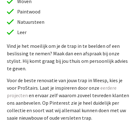
Woven
Paintwood
Natuursteen
Leer
Vind je het moeilijk om je de trap in te beelden of een
beslissing te nemen? Maak dan een afspraak bij onze
stylist. Hij komt graag bij jou thuis om persoonlijk advies
te geven.
Vind je het moeilijk om je de trap in te beelden of een
Voor de beste renovatie van jouw trap in Weesp, kies je
beslissing te nemen? Maak dan een afspraak bij onze
voor ProStairs. Laat je inspireren door onze
eerdere
stylist. Hij komt graag bij jou thuis om persoonlijk advies
projecten
en ervaar zelf waarom zoveel tevreden klanten
te geven.
ons aanbevelen. Op Pinterest zie je heel duidelijk per
Voor de beste renovatie van jouw trap in Weesp, kies je
collectie en soort wat wij allemaal kunnen doen met uw
voor ProStairs. Laat je inspireren door onze
eerdere
saaie nieuwbouw of oude versleten trap.
projecten
en ervaar zelf waarom zoveel tevreden klanten
ons aanbevelen. Op Pinterest zie je heel duidelijk per