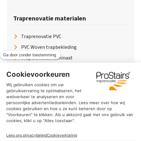
Traprenovatie materialen
Traprenovatie PVC
PVC Woven trapbekleding
Trap bekleden laminaat
Traptreden van hout
Traptreden beton
Traptreden leer
PaintWood
Trapverlichting
PVC Vloer
Marmerlook trap