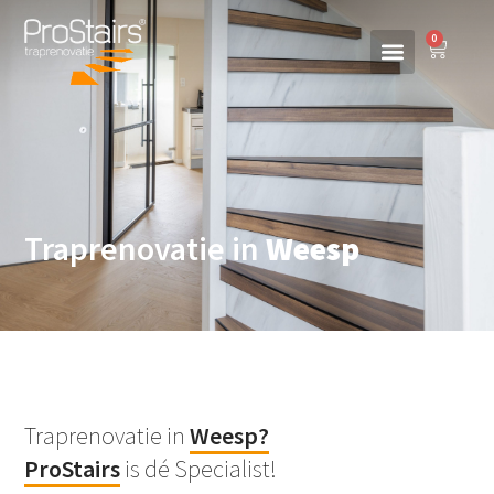
0
Traprenovatie in
Weesp
Traprenovatie in
Weesp?
ProStairs
is dé Specialist!