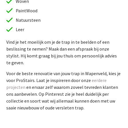
Woven
PaintWood
Natuursteen
Leer
Vind je het moeilijk om je de trap in te beelden of een
beslissing te nemen? Maak dan een afspraak bij onze
stylist. Hij komt graag bij jou thuis om persoonlijk advies
te geven.
Vind je het moeilijk om je de trap in te beelden of een
Voor de beste renovatie van jouw trap in Wapenveld, kies je
beslissing te nemen? Maak dan een afspraak bij onze
voor ProStairs. Laat je inspireren door onze
eerdere
stylist. Hij komt graag bij jou thuis om persoonlijk advies
projecten
en ervaar zelf waarom zoveel tevreden klanten
te geven.
ons aanbevelen. Op Pinterest zie je heel duidelijk per
Voor de beste renovatie van jouw trap in Wapenveld, kies je
collectie en soort wat wij allemaal kunnen doen met uw
voor ProStairs. Laat je inspireren door onze
eerdere
saaie nieuwbouw of oude versleten trap.
projecten
en ervaar zelf waarom zoveel tevreden klanten
ons aanbevelen. Op Pinterest zie je heel duidelijk per