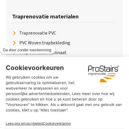
Traprenovatie materialen
Traprenovatie PVC
PVC Woven trapbekleding
Trap bekleden laminaat
Traptreden van hout
Traptreden beton
Traptreden leer
PaintWood
Trapverlichting
PVC Vloer
Marmerlook trap