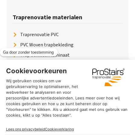
Traprenovatie materialen
Traprenovatie PVC
PVC Woven trapbekleding
Trap bekleden laminaat
Traptreden van hout
Traptreden beton
Traptreden leer
PaintWood
Trapverlichting
PVC Vloer
Marmerlook trap