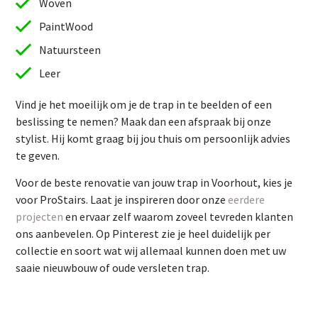
Woven
PaintWood
Natuursteen
Leer
Vind je het moeilijk om je de trap in te beelden of een
beslissing te nemen? Maak dan een afspraak bij onze
stylist. Hij komt graag bij jou thuis om persoonlijk advies
te geven.
Vind je het moeilijk om je de trap in te beelden of een
Voor de beste renovatie van jouw trap in Voorhout, kies je
beslissing te nemen? Maak dan een afspraak bij onze
voor ProStairs. Laat je inspireren door onze
eerdere
stylist. Hij komt graag bij jou thuis om persoonlijk advies
projecten
en ervaar zelf waarom zoveel tevreden klanten
te geven.
ons aanbevelen. Op Pinterest zie je heel duidelijk per
Voor de beste renovatie van jouw trap in Voorhout, kies je
collectie en soort wat wij allemaal kunnen doen met uw
voor ProStairs. Laat je inspireren door onze
eerdere
saaie nieuwbouw of oude versleten trap.
projecten
en ervaar zelf waarom zoveel tevreden klanten
ons aanbevelen. Op Pinterest zie je heel duidelijk per