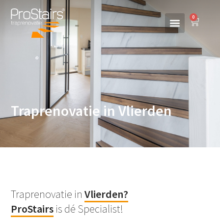
0
Traprenovatie in Vlierden
Traprenovatie in
Vlierden
?
ProStairs
is dé Specialist!