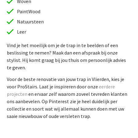
Woven
PaintWood
Natuursteen
Leer
Vind je het moeilijk om je de trap in te beelden of een
beslissing te nemen? Maak dan een afspraak bij onze
stylist. Hij komt graag bij jou thuis om persoonlijk advies
te geven.
Vind je het moeilijk om je de trap in te beelden of een
Voor de beste renovatie van jouw trap in Vlierden, kies je
beslissing te nemen? Maak dan een afspraak bij onze
voor ProStairs. Laat je inspireren door onze
eerdere
stylist. Hij komt graag bij jou thuis om persoonlijk advies
projecten
en ervaar zelf waarom zoveel tevreden klanten
te geven.
ons aanbevelen. Op Pinterest zie je heel duidelijk per
Voor de beste renovatie van jouw trap in Vlierden, kies je
collectie en soort wat wij allemaal kunnen doen met uw
voor ProStairs. Laat je inspireren door onze
eerdere
saaie nieuwbouw of oude versleten trap.
projecten
en ervaar zelf waarom zoveel tevreden klanten
ons aanbevelen. Op Pinterest zie je heel duidelijk per