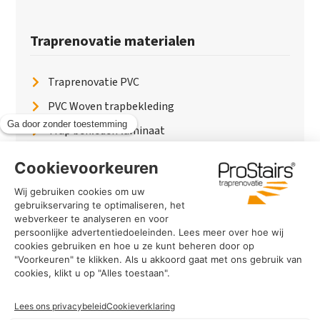
Traprenovatie materialen
Traprenovatie PVC
PVC Woven trapbekleding
Trap bekleden laminaat
Traptreden van hout
Traptreden beton
Traptreden leer
PaintWood
Trapverlichting
PVC Vloer
Marmerlook trap