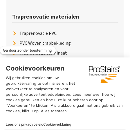
Traprenovatie materialen
Traprenovatie PVC
PVC Woven trapbekleding
Trap bekleden laminaat
Traptreden van hout
Traptreden beton
Traptreden leer
PaintWood
Trapverlichting
PVC Vloer
Marmerlook trap