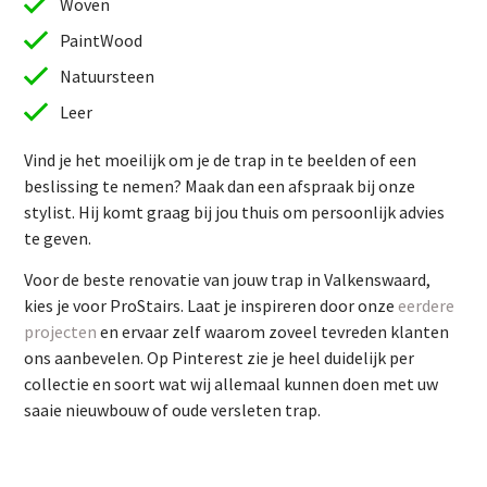
Woven
PaintWood
Natuursteen
Leer
Vind je het moeilijk om je de trap in te beelden of een
beslissing te nemen? Maak dan een afspraak bij onze
stylist. Hij komt graag bij jou thuis om persoonlijk advies
te geven.
Vind je het moeilijk om je de trap in te beelden of een
Voor de beste renovatie van jouw trap in Valkenswaard,
beslissing te nemen? Maak dan een afspraak bij onze
kies je voor ProStairs. Laat je inspireren door onze
eerdere
stylist. Hij komt graag bij jou thuis om persoonlijk advies
projecten
en ervaar zelf waarom zoveel tevreden klanten
te geven.
ons aanbevelen. Op Pinterest zie je heel duidelijk per
Voor de beste renovatie van jouw trap in Valkenswaard,
collectie en soort wat wij allemaal kunnen doen met uw
kies je voor ProStairs. Laat je inspireren door onze
eerdere
saaie nieuwbouw of oude versleten trap.
projecten
en ervaar zelf waarom zoveel tevreden klanten
ons aanbevelen. Op Pinterest zie je heel duidelijk per