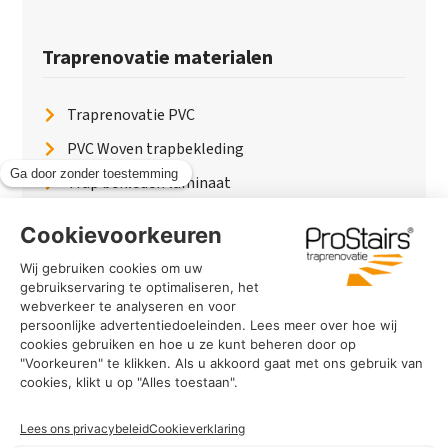
Traprenovatie materialen
Traprenovatie PVC
PVC Woven trapbekleding
Trap bekleden laminaat
Traptreden van hout
Traptreden beton
Traptreden leer
PaintWood
Trapverlichting
PVC Vloer
Marmerlook trap