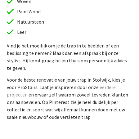
Woven
PaintWood
Natuursteen
Leer
Vind je het moeilijk om je de trap in te beelden of een
beslissing te nemen? Maak dan een afspraak bij onze
stylist. Hij komt graag bij jou thuis om persoonlijk advies
te geven.
Vind je het moeilijk om je de trap in te beelden of een
Voor de beste renovatie van jouw trap in Stolwijk, kies je
beslissing te nemen? Maak dan een afspraak bij onze
voor ProStairs. Laat je inspireren door onze
eerdere
stylist. Hij komt graag bij jou thuis om persoonlijk advies
projecten
en ervaar zelf waarom zoveel tevreden klanten
te geven.
ons aanbevelen. Op Pinterest zie je heel duidelijk per
Voor de beste renovatie van jouw trap in Stolwijk, kies je
collectie en soort wat wij allemaal kunnen doen met uw
voor ProStairs. Laat je inspireren door onze
eerdere
saaie nieuwbouw of oude versleten trap.
projecten
en ervaar zelf waarom zoveel tevreden klanten
ons aanbevelen. Op Pinterest zie je heel duidelijk per