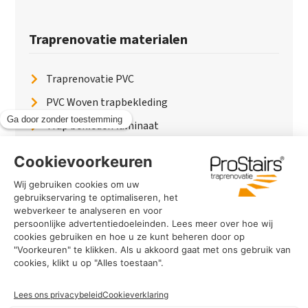
Traprenovatie materialen
Traprenovatie PVC
PVC Woven trapbekleding
Trap bekleden laminaat
Traptreden van hout
Traptreden beton
Traptreden leer
PaintWood
Trapverlichting
PVC Vloer
Marmerlook trap