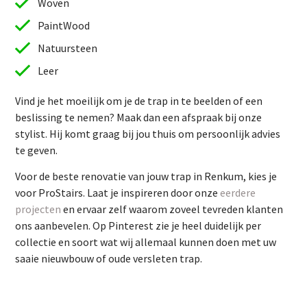
Woven
PaintWood
Natuursteen
Leer
Vind je het moeilijk om je de trap in te beelden of een
beslissing te nemen? Maak dan een afspraak bij onze
stylist. Hij komt graag bij jou thuis om persoonlijk advies
te geven.
Vind je het moeilijk om je de trap in te beelden of een
Voor de beste renovatie van jouw trap in Renkum, kies je
beslissing te nemen? Maak dan een afspraak bij onze
voor ProStairs. Laat je inspireren door onze
eerdere
stylist. Hij komt graag bij jou thuis om persoonlijk advies
projecten
en ervaar zelf waarom zoveel tevreden klanten
te geven.
ons aanbevelen. Op Pinterest zie je heel duidelijk per
Voor de beste renovatie van jouw trap in Renkum, kies je
collectie en soort wat wij allemaal kunnen doen met uw
voor ProStairs. Laat je inspireren door onze
eerdere
saaie nieuwbouw of oude versleten trap.
projecten
en ervaar zelf waarom zoveel tevreden klanten
ons aanbevelen. Op Pinterest zie je heel duidelijk per