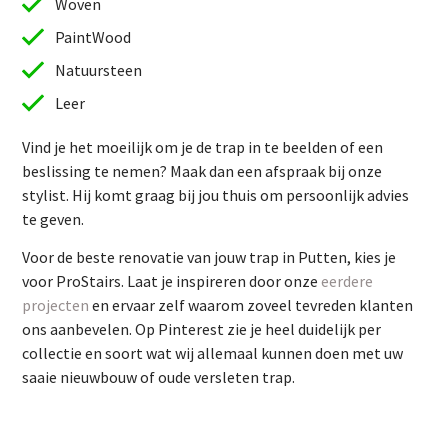
Woven
PaintWood
Natuursteen
Leer
Vind je het moeilijk om je de trap in te beelden of een
beslissing te nemen? Maak dan een afspraak bij onze
stylist. Hij komt graag bij jou thuis om persoonlijk advies
te geven.
Vind je het moeilijk om je de trap in te beelden of een
Voor de beste renovatie van jouw trap in Putten, kies je
beslissing te nemen? Maak dan een afspraak bij onze
voor ProStairs. Laat je inspireren door onze
eerdere
stylist. Hij komt graag bij jou thuis om persoonlijk advies
projecten
en ervaar zelf waarom zoveel tevreden klanten
te geven.
ons aanbevelen. Op Pinterest zie je heel duidelijk per
Voor de beste renovatie van jouw trap in Putten, kies je
collectie en soort wat wij allemaal kunnen doen met uw
voor ProStairs. Laat je inspireren door onze
eerdere
saaie nieuwbouw of oude versleten trap.
projecten
en ervaar zelf waarom zoveel tevreden klanten
ons aanbevelen. Op Pinterest zie je heel duidelijk per