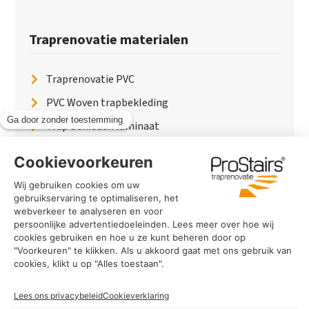
Traprenovatie materialen
Traprenovatie PVC
PVC Woven trapbekleding
Trap bekleden laminaat
Traptreden van hout
Traptreden beton
Traptreden leer
PaintWood
Trapverlichting
PVC Vloer
Marmerlook trap