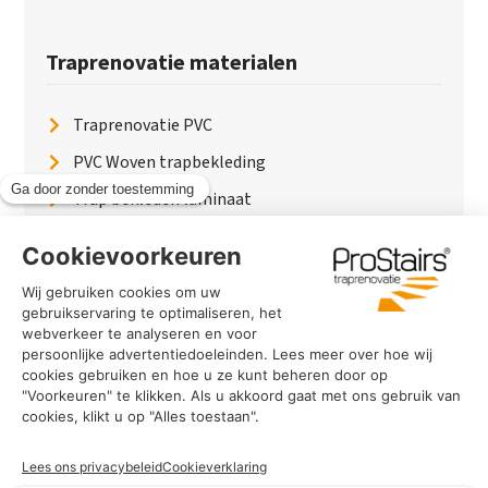
Traprenovatie materialen
Traprenovatie PVC
PVC Woven trapbekleding
Trap bekleden laminaat
Traptreden van hout
Traptreden beton
Traptreden leer
PaintWood
Trapverlichting
PVC Vloer
Marmerlook trap