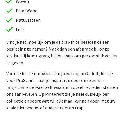
Woven
PaintWood
Natuursteen
Leer
Vind je het moeilijk om je de trap in te beelden of een
beslissing te nemen? Maak dan een afspraak bij onze
stylist. Hij komt graag bij jou thuis om persoonlijk advies
te geven.
Vind je het moeilijk om je de trap in te beelden of een
Voor de beste renovatie van jouw trap in Oeffelt, kies je
beslissing te nemen? Maak dan een afspraak bij onze
voor ProStairs. Laat je inspireren door onze
eerdere
stylist. Hij komt graag bij jou thuis om persoonlijk advies
projecten
en ervaar zelf waarom zoveel tevreden klanten
te geven.
ons aanbevelen. Op Pinterest zie je heel duidelijk per
Voor de beste renovatie van jouw trap in Oeffelt, kies je
collectie en soort wat wij allemaal kunnen doen met uw
voor ProStairs. Laat je inspireren door onze
eerdere
saaie nieuwbouw of oude versleten trap.
projecten
en ervaar zelf waarom zoveel tevreden klanten
ons aanbevelen. Op Pinterest zie je heel duidelijk per