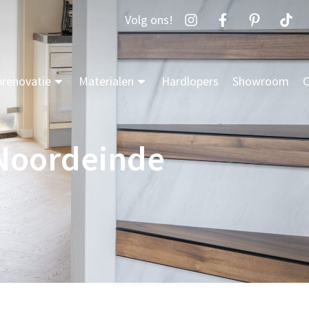
Volg ons!
prenovatie
Materialen
Hardlopers
Showroom
C
 Noordeinde