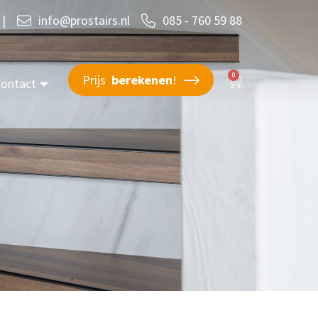
|
info@prostairs.nl
085 - 760 59 88
0
Prijs
berekenen
!
ontact