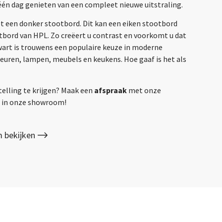
één dag genieten van een compleet nieuwe uitstraling.
et een donker stootbord. Dit kan een eiken stootbord
otbord van HPL. Zo creëert u contrast en voorkomt u dat
Zwart is trouwens een populaire keuze in moderne
deuren, lampen, meubels en keukens. Hoe gaaf is het als
telling te krijgen? Maak een
afspraak
met onze
gs in onze showroom!
 bekijken