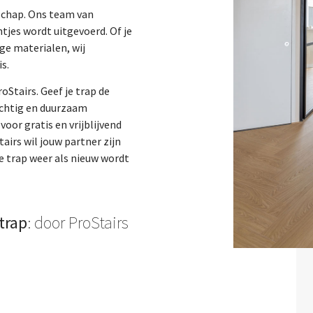
nschap. Ons team van
tjes wordt uitgevoerd. Of je
ge materialen, wij
s.
oStairs. Geef je trap de
achtig en duurzaam
oor gratis en vrijblijvend
airs wil jouw partner zijn
e trap weer als nieuw wordt
trap
: door ProStairs