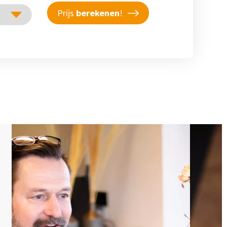
Prijs
berekenen
!