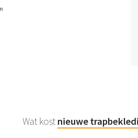
om
Wat kost
nieuwe trapbekled