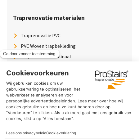
Traprenovatie materialen
Traprenovatie PVC
PVC Woven trapbekleding
Trap bekleden laminaat
Traptreden van hout
Traptreden beton
Traptreden leer
PaintWood
Trapverlichting
PVC Vloer
Marmerlook trap