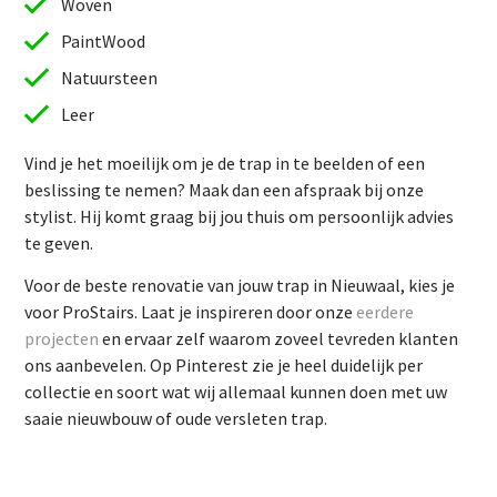
Woven
PaintWood
Natuursteen
Leer
Vind je het moeilijk om je de trap in te beelden of een
beslissing te nemen? Maak dan een afspraak bij onze
stylist. Hij komt graag bij jou thuis om persoonlijk advies
te geven.
Vind je het moeilijk om je de trap in te beelden of een
Voor de beste renovatie van jouw trap in Nieuwaal, kies je
beslissing te nemen? Maak dan een afspraak bij onze
voor ProStairs. Laat je inspireren door onze
eerdere
stylist. Hij komt graag bij jou thuis om persoonlijk advies
projecten
en ervaar zelf waarom zoveel tevreden klanten
te geven.
ons aanbevelen. Op Pinterest zie je heel duidelijk per
Voor de beste renovatie van jouw trap in Nieuwaal, kies je
collectie en soort wat wij allemaal kunnen doen met uw
voor ProStairs. Laat je inspireren door onze
eerdere
saaie nieuwbouw of oude versleten trap.
projecten
en ervaar zelf waarom zoveel tevreden klanten
ons aanbevelen. Op Pinterest zie je heel duidelijk per