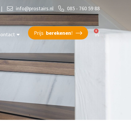
|
info@prostairs.nl
085 - 760 59 88
0
Prijs
berekenen
!
ontact