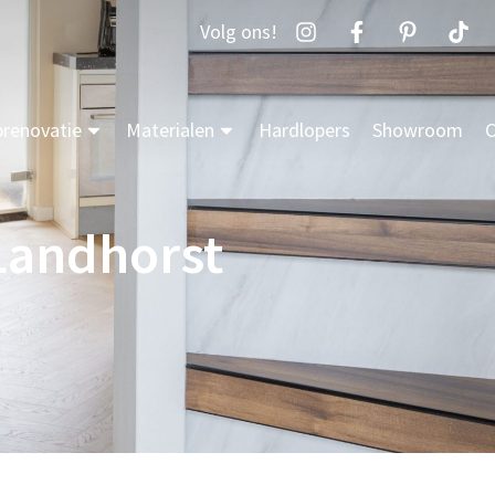
Volg ons!
prenovatie
Materialen
Hardlopers
Showroom
C
 Landhorst