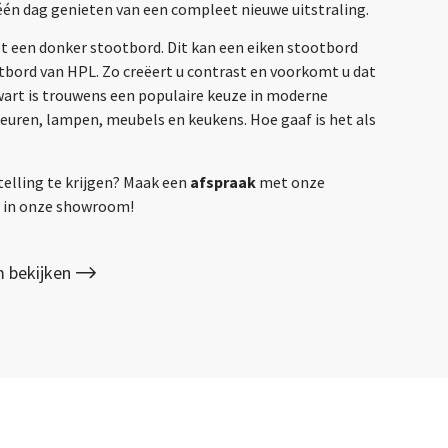
één dag genieten van een compleet nieuwe uitstraling.
et een donker stootbord. Dit kan een eiken stootbord
otbord van HPL. Zo creëert u contrast en voorkomt u dat
Zwart is trouwens een populaire keuze in moderne
deuren, lampen, meubels en keukens. Hoe gaaf is het als
telling te krijgen? Maak een
afspraak
met onze
gs in onze showroom!
 bekijken