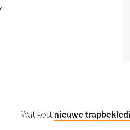
om
Wat kost
nieuwe trapbekled