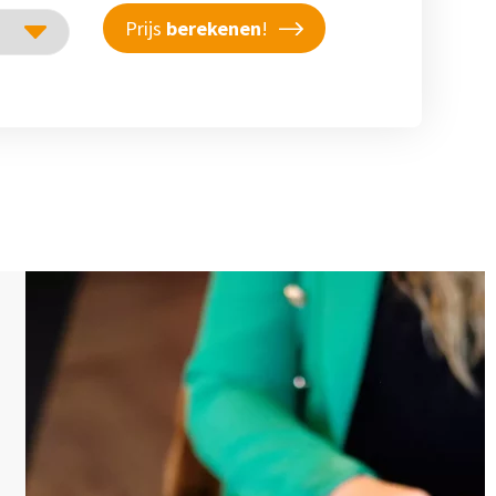
Prijs
berekenen
!