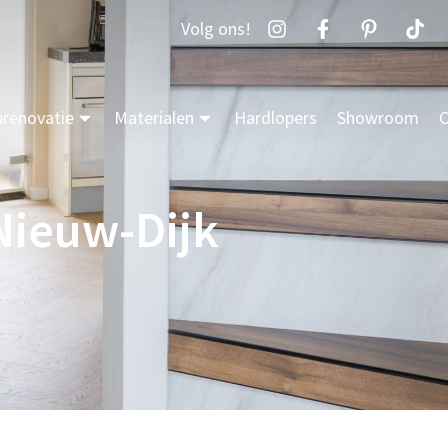
Volg ons!
prenovatie
Materialen
Hardlopers
Showroom
C
Nieuw-Dijk