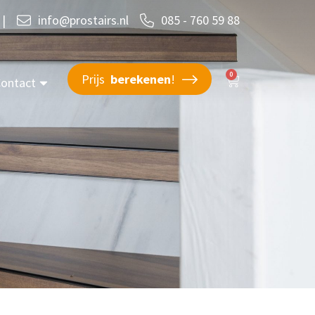
|
info@prostairs.nl
085 - 760 59 88
0
Prijs
berekenen
!
ontact