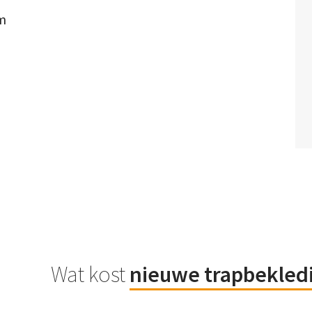
om
Wat kost
nieuwe trapbekled