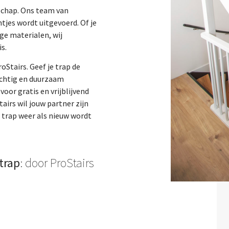
nschap. Ons team van
tjes wordt uitgevoerd. Of je
ge materialen, wij
s.
oStairs. Geef je trap de
achtig en duurzaam
oor gratis en vrijblijvend
airs wil jouw partner zijn
e trap weer als nieuw wordt
trap
: door ProStairs