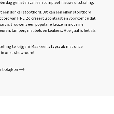
één dag genieten van een compleet nieuwe uitstraling.
et een donker stootbord. Dit kan een eiken stootbord
otbord van HPL. Zo creëert u contrast en voorkomt u dat
Zwart is trouwens een populaire keuze in moderne
deuren, lampen, meubels en keukens. Hoe gaaf is het als
telling te krijgen? Maak een
afspraak
met onze
gs in onze showroom!
 bekijken