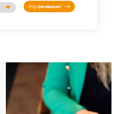
Prijs
berekenen
!