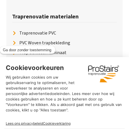
Traprenovatie materialen
Traprenovatie PVC
PVC Woven trapbekleding
Trap bekleden laminaat
Traptreden van hout
Traptreden beton
Traptreden leer
PaintWood
Trapverlichting
PVC Vloer
Marmerlook trap