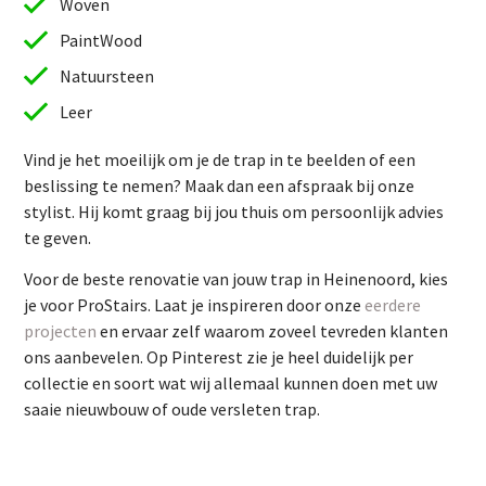
Woven
PaintWood
Natuursteen
Leer
Vind je het moeilijk om je de trap in te beelden of een
beslissing te nemen? Maak dan een afspraak bij onze
stylist. Hij komt graag bij jou thuis om persoonlijk advies
te geven.
Vind je het moeilijk om je de trap in te beelden of een
Voor de beste renovatie van jouw trap in Heinenoord, kies
beslissing te nemen? Maak dan een afspraak bij onze
je voor ProStairs. Laat je inspireren door onze
eerdere
stylist. Hij komt graag bij jou thuis om persoonlijk advies
projecten
en ervaar zelf waarom zoveel tevreden klanten
te geven.
ons aanbevelen. Op Pinterest zie je heel duidelijk per
Voor de beste renovatie van jouw trap in Heinenoord, kies
collectie en soort wat wij allemaal kunnen doen met uw
je voor ProStairs. Laat je inspireren door onze
eerdere
saaie nieuwbouw of oude versleten trap.
projecten
en ervaar zelf waarom zoveel tevreden klanten
ons aanbevelen. Op Pinterest zie je heel duidelijk per