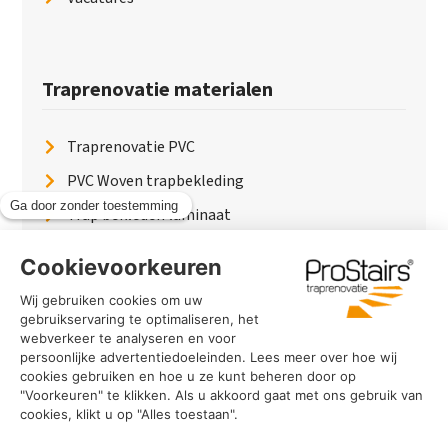
Traprenovatie materialen
Traprenovatie PVC
PVC Woven trapbekleding
Trap bekleden laminaat
Traptreden van hout
Traptreden beton
Traptreden leer
PaintWood
Trapverlichting
PVC Vloer