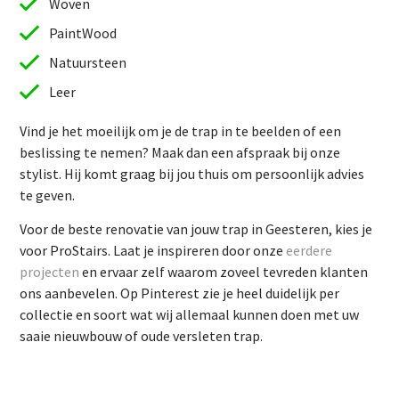
Woven
PaintWood
Natuursteen
Leer
Vind je het moeilijk om je de trap in te beelden of een
beslissing te nemen? Maak dan een afspraak bij onze
stylist. Hij komt graag bij jou thuis om persoonlijk advies
te geven.
Vind je het moeilijk om je de trap in te beelden of een
Voor de beste renovatie van jouw trap in Geesteren, kies je
beslissing te nemen? Maak dan een afspraak bij onze
voor ProStairs. Laat je inspireren door onze
eerdere
stylist. Hij komt graag bij jou thuis om persoonlijk advies
projecten
en ervaar zelf waarom zoveel tevreden klanten
te geven.
ons aanbevelen. Op Pinterest zie je heel duidelijk per
Voor de beste renovatie van jouw trap in Geesteren, kies je
collectie en soort wat wij allemaal kunnen doen met uw
voor ProStairs. Laat je inspireren door onze
eerdere
saaie nieuwbouw of oude versleten trap.
projecten
en ervaar zelf waarom zoveel tevreden klanten
ons aanbevelen. Op Pinterest zie je heel duidelijk per