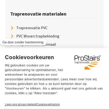
Traprenovatie materialen
Traprenovatie PVC
PVC Woven trapbekleding
Trap bekleden laminaat
Traptreden van hout
Traptreden beton
Traptreden leer
PaintWood
Trapverlichting
PVC Vloer
Marmerlook trap