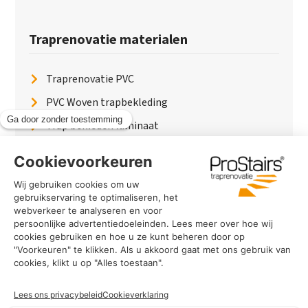
Traprenovatie materialen
Traprenovatie PVC
PVC Woven trapbekleding
Trap bekleden laminaat
Traptreden van hout
Traptreden beton
Traptreden leer
PaintWood
Trapverlichting
PVC Vloer
Marmerlook trap