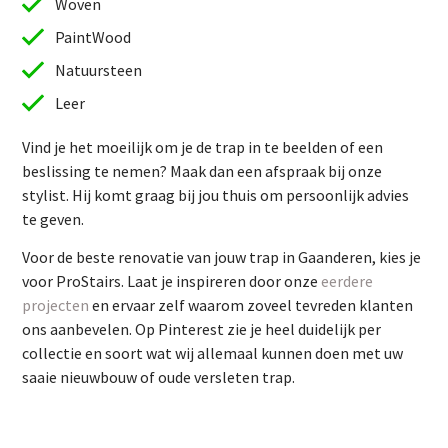
Woven
PaintWood
Natuursteen
Leer
Vind je het moeilijk om je de trap in te beelden of een
beslissing te nemen? Maak dan een afspraak bij onze
stylist. Hij komt graag bij jou thuis om persoonlijk advies
te geven.
Vind je het moeilijk om je de trap in te beelden of een
Voor de beste renovatie van jouw trap in Gaanderen, kies je
beslissing te nemen? Maak dan een afspraak bij onze
voor ProStairs. Laat je inspireren door onze
eerdere
stylist. Hij komt graag bij jou thuis om persoonlijk advies
projecten
en ervaar zelf waarom zoveel tevreden klanten
te geven.
ons aanbevelen. Op Pinterest zie je heel duidelijk per
Voor de beste renovatie van jouw trap in Gaanderen, kies je
collectie en soort wat wij allemaal kunnen doen met uw
voor ProStairs. Laat je inspireren door onze
eerdere
saaie nieuwbouw of oude versleten trap.
projecten
en ervaar zelf waarom zoveel tevreden klanten
ons aanbevelen. Op Pinterest zie je heel duidelijk per