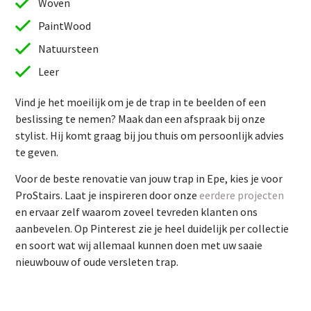
Woven
PaintWood
Natuursteen
Leer
Vind je het moeilijk om je de trap in te beelden of een
beslissing te nemen? Maak dan een afspraak bij onze
stylist. Hij komt graag bij jou thuis om persoonlijk advies
te geven.
Vind je het moeilijk om je de trap in te beelden of een
Voor de beste renovatie van jouw trap in Epe, kies je voor
beslissing te nemen? Maak dan een afspraak bij onze
ProStairs. Laat je inspireren door onze
eerdere projecten
stylist. Hij komt graag bij jou thuis om persoonlijk advies
en ervaar zelf waarom zoveel tevreden klanten ons
te geven.
aanbevelen. Op Pinterest zie je heel duidelijk per collectie
Voor de beste renovatie van jouw trap in Epe, kies je voor
en soort wat wij allemaal kunnen doen met uw saaie
ProStairs. Laat je inspireren door onze
eerdere projecten
nieuwbouw of oude versleten trap.
en ervaar zelf waarom zoveel tevreden klanten ons
aanbevelen. Op Pinterest zie je heel duidelijk per collectie