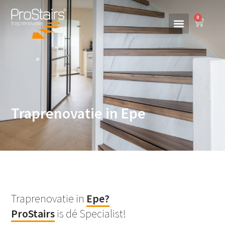
0
Traprenovatie in Epe
Traprenovatie in
Epe
?
ProStairs
is dé Specialist!