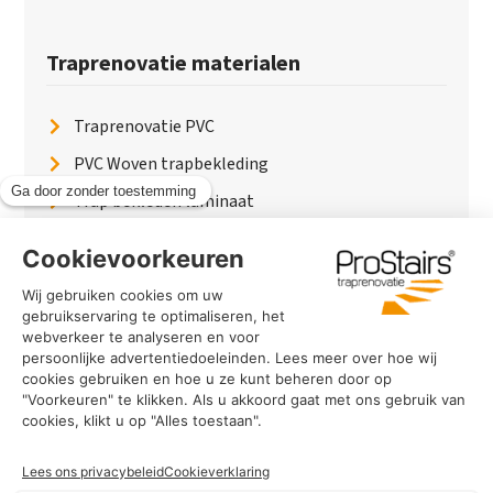
Traprenovatie materialen
Traprenovatie PVC
PVC Woven trapbekleding
Trap bekleden laminaat
Traptreden van hout
Traptreden beton
Traptreden leer
PaintWood
Trapverlichting
PVC Vloer
Marmerlook trap