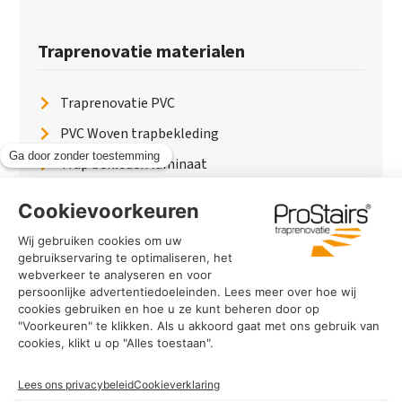
Traprenovatie materialen
Traprenovatie PVC
PVC Woven trapbekleding
Trap bekleden laminaat
Traptreden van hout
Traptreden beton
Traptreden leer
PaintWood
Trapverlichting
PVC Vloer
Marmerlook trap