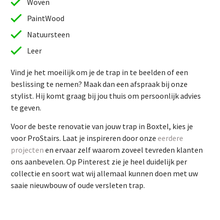
Woven
PaintWood
Natuursteen
Leer
Vind je het moeilijk om je de trap in te beelden of een
beslissing te nemen? Maak dan een afspraak bij onze
stylist. Hij komt graag bij jou thuis om persoonlijk advies
te geven.
Vind je het moeilijk om je de trap in te beelden of een
Voor de beste renovatie van jouw trap in Boxtel, kies je
beslissing te nemen? Maak dan een afspraak bij onze
voor ProStairs. Laat je inspireren door onze
eerdere
stylist. Hij komt graag bij jou thuis om persoonlijk advies
projecten
en ervaar zelf waarom zoveel tevreden klanten
te geven.
ons aanbevelen. Op Pinterest zie je heel duidelijk per
Voor de beste renovatie van jouw trap in Boxtel, kies je
collectie en soort wat wij allemaal kunnen doen met uw
voor ProStairs. Laat je inspireren door onze
eerdere
saaie nieuwbouw of oude versleten trap.
projecten
en ervaar zelf waarom zoveel tevreden klanten
ons aanbevelen. Op Pinterest zie je heel duidelijk per