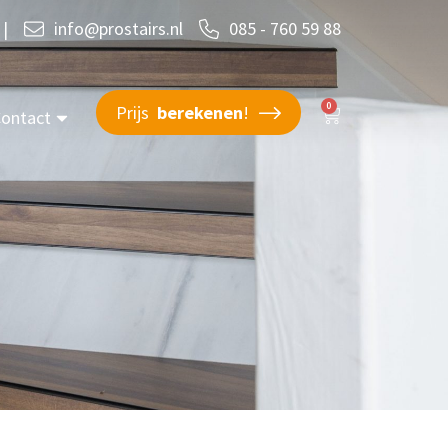
|
info@prostairs.nl
085 - 760 59 88
0
Prijs
berekenen
!
ontact