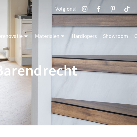
Volg ons!
prenovatie
Materialen
Hardlopers
Showroom
C
 Barendrecht