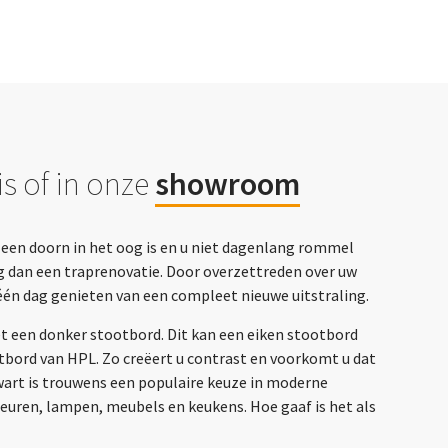
s of in onze
showroom
p een doorn in het oog is en u niet dagenlang rommel
g dan een traprenovatie. Door overzettreden over uw
één dag genieten van een compleet nieuwe uitstraling.
et een donker stootbord. Dit kan een eiken stootbord
otbord van HPL. Zo creëert u contrast en voorkomt u dat
Zwart is trouwens een populaire keuze in moderne
deuren, lampen, meubels en keukens. Hoe gaaf is het als