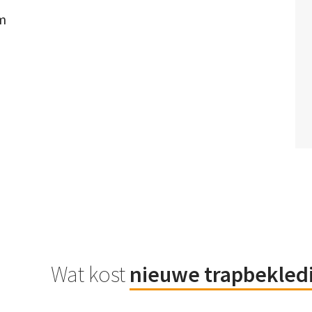
om
Wat kost
nieuwe trapbekled