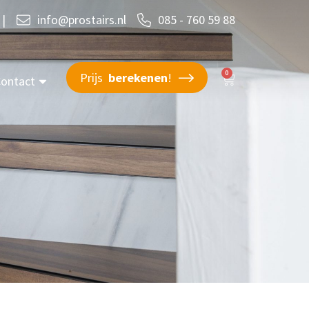
|
info@prostairs.nl
085 - 760 59 88
0
Prijs
berekenen
!
ontact