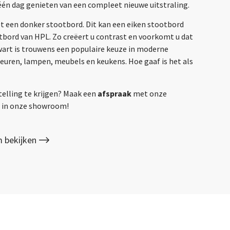
één dag genieten van een compleet nieuwe uitstraling.
et een donker stootbord. Dit kan een eiken stootbord
otbord van HPL. Zo creëert u contrast en voorkomt u dat
Zwart is trouwens een populaire keuze in moderne
deuren, lampen, meubels en keukens. Hoe gaaf is het als
telling te krijgen? Maak een
afspraak
met onze
gs in onze showroom!
 bekijken