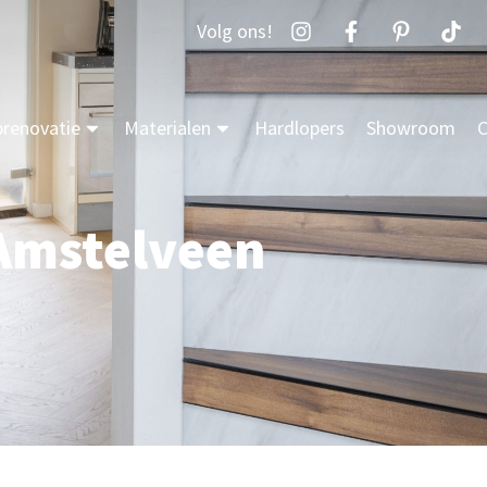
Volg ons!
prenovatie
Materialen
Hardlopers
Showroom
C
Amstelveen