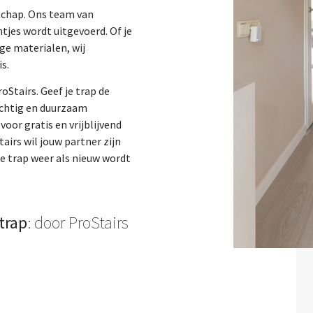
nschap. Ons team van
tjes wordt uitgevoerd. Of je
ge materialen, wij
s.
oStairs. Geef je trap de
achtig en duurzaam
oor gratis en vrijblijvend
airs wil jouw partner zijn
je trap weer als nieuw wordt
trap
: door ProStairs