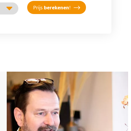
Prijs
berekenen
!