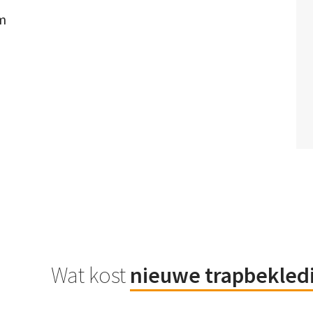
om
Wat kost
nieuwe trapbekled