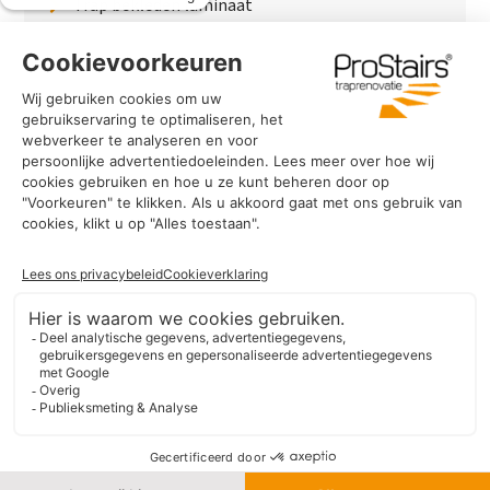
Trap bekleden laminaat
Traptreden van hout
Traptreden beton
Traptreden leer
PaintWood
Trapverlichting
PVC Vloer
Marmerlook trap
Traprenovatie in jouw plaats
Algemene Voorwaarden Traprenovatie
Algemene Voorwaarden Vloeren
Privacyverklaring