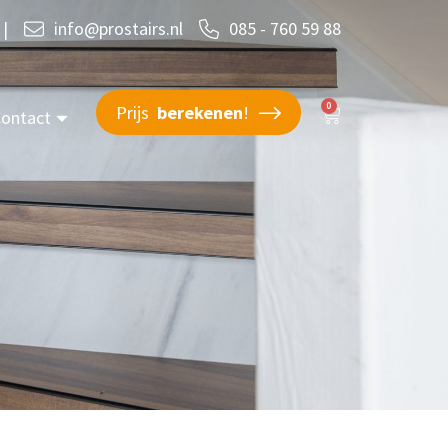
|
info@prostairs.nl
085 - 760 59 88
0
Prijs
berekenen
!
ontact