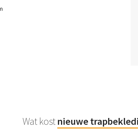
om
Wat kost
nieuwe trapbekled