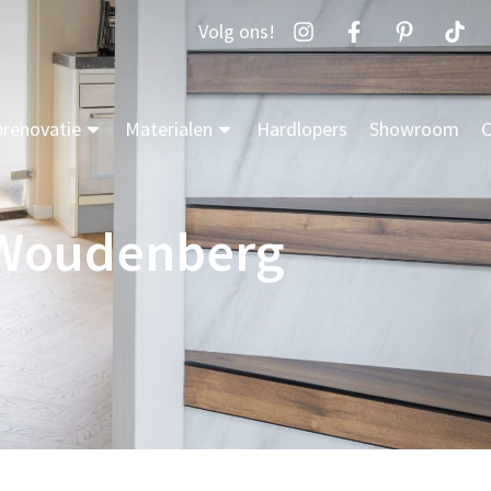
Volg ons!
prenovatie
Materialen
Hardlopers
Showroom
C
 Woudenberg