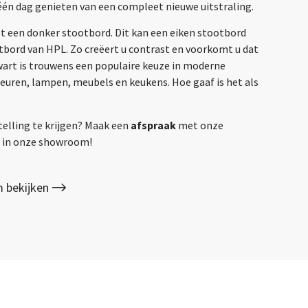
één dag genieten van een compleet nieuwe uitstraling.
et een donker stootbord. Dit kan een eiken stootbord
otbord van HPL. Zo creëert u contrast en voorkomt u dat
Zwart is trouwens een populaire keuze in moderne
deuren, lampen, meubels en keukens. Hoe gaaf is het als
telling te krijgen? Maak een
afspraak
met onze
gs in onze showroom!
 bekijken