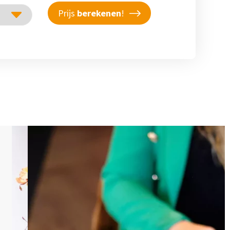
Prijs
berekenen
!