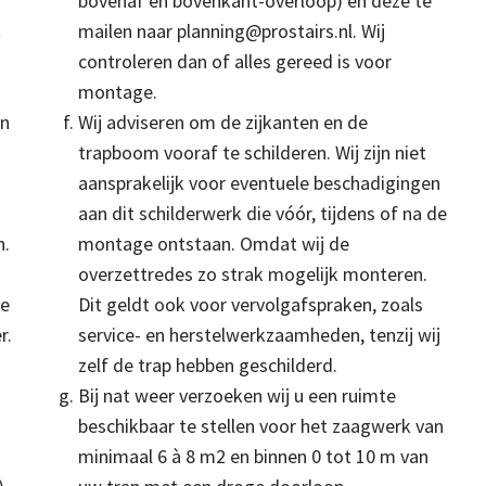
bovenaf en bovenkant-overloop) en deze te
t
mailen naar planning@prostairs.nl. Wij
controleren dan of alles gereed is voor
n
montage.
en
Wij adviseren om de zijkanten en de
trapboom vooraf te schilderen. Wij zijn niet
aansprakelijk voor eventuele beschadigingen
aan dit schilderwerk die vóór, tijdens of na de
n.
montage ontstaan. Omdat wij de
overzettredes zo strak mogelijk monteren.
le
Dit geldt ook voor vervolgafspraken, zoals
r.
service- en herstelwerkzaamheden, tenzij wij
zelf de trap hebben geschilderd.
Bij nat weer verzoeken wij u een ruimte
beschikbaar te stellen voor het zaagwerk van
minimaal 6 à 8 m2 en binnen 0 tot 10 m van