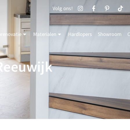
Volg ons!
prenovatie
Materialen
Hardlopers
Showroom
C
 Reeuwijk