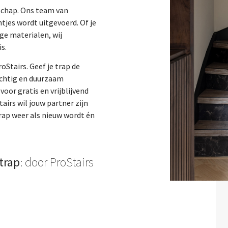
nschap. Ons team van
tjes wordt uitgevoerd. Of je
ge materialen, wij
s.
oStairs. Geef je trap de
achtig en duurzaam
oor gratis en vrijblijvend
airs wil jouw partner zijn
trap weer als nieuw wordt én
trap
: door ProStairs