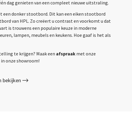
één dag genieten van een compleet nieuwe uitstraling.
et een donker stootbord. Dit kan een eiken stootbord
otbord van HPL. Zo creëert u contrast en voorkomt u dat
Zwart is trouwens een populaire keuze in moderne
deuren, lampen, meubels en keukens. Hoe gaaf is het als
telling te krijgen? Maak een
afspraak
met onze
gs in onze showroom!
 bekijken