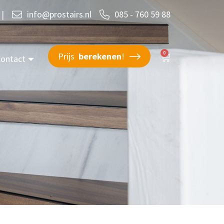
|
info@prostairs.nl
085 - 760 59 88
0
Prijs
berekenen
!
ontact