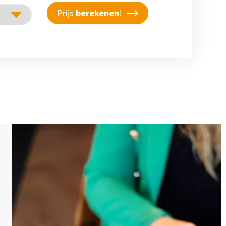
Prijs
berekenen
!