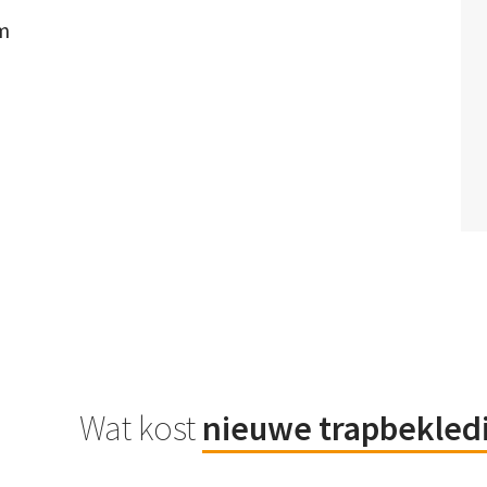
om
Wat kost
nieuwe trapbekled