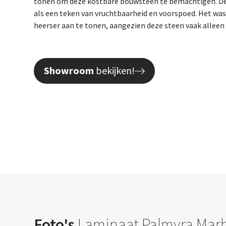
tonen om deze kostbare bouwsteen te bemachtigen. De
als een teken van vruchtbaarheid en voorspoed. Het wa
heerser aan te tonen, aangezien deze steen vaak alleen
Showroom
bekijken!
Foto's
Laminaat Palmyra Mar