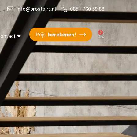
|
info@prostairs.nl
085 - 760 59 88
0
Prijs
berekenen
!
ontact