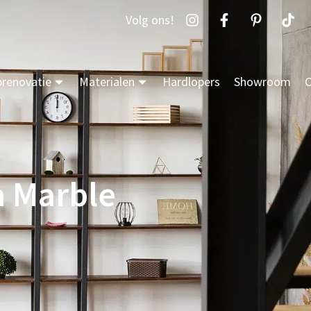
Volg ons!
prenovatie
Materialen
Hardlopers
Showroom
C
a Marble