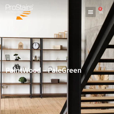
0
PaintWood – PaleGreen