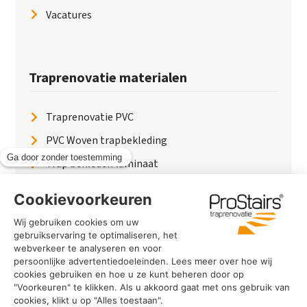
Vacatures
Traprenovatie materialen
Traprenovatie PVC
PVC Woven trapbekleding
Trap bekleden laminaat
Traptreden van hout
Traptreden beton
Traptreden leer
PaintWood
Trapverlichting
PVC Vloer