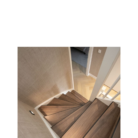
onze
eerdere projecten
en ervaar zelf waarom zoveel
tevreden klanten ons aanbevelen. Op Pinterest zie je heel
duidelijk per collectie en soort wat wij allemaal kunnen
doen met uw saaie nieuwbouw of oude versleten trap.