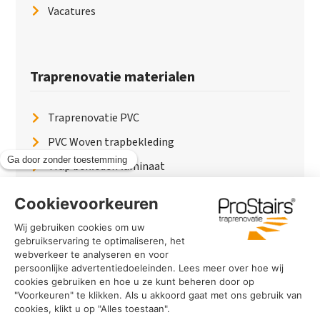
Vacatures
Traprenovatie materialen
Traprenovatie PVC
PVC Woven trapbekleding
Trap bekleden laminaat
Traptreden van hout
Traptreden beton
Traptreden leer
PaintWood
Trapverlichting
PVC Vloer