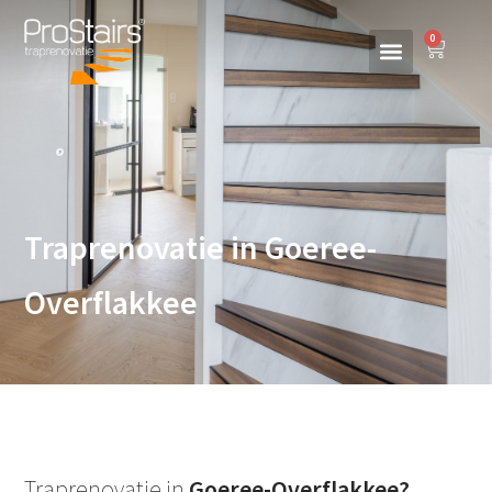
0
Traprenovatie in Goeree-
Overflakkee
Traprenovatie in
Goeree-Overflakkee
?