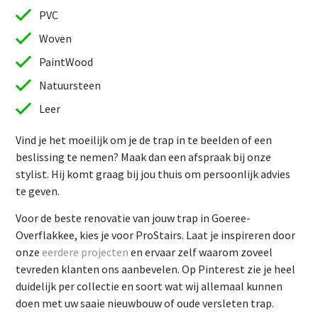
PVC
Woven
PaintWood
Natuursteen
Leer
Vind je het moeilijk om je de trap in te beelden of een
beslissing te nemen? Maak dan een afspraak bij onze
stylist. Hij komt graag bij jou thuis om persoonlijk advies
te geven.
Vind je het moeilijk om je de trap in te beelden of een
Voor de beste renovatie van jouw trap in Goeree-
beslissing te nemen? Maak dan een afspraak bij onze
Overflakkee, kies je voor ProStairs. Laat je inspireren door
stylist. Hij komt graag bij jou thuis om persoonlijk advies
onze
eerdere projecten
en ervaar zelf waarom zoveel
te geven.
tevreden klanten ons aanbevelen. Op Pinterest zie je heel
Voor de beste renovatie van jouw trap in Goeree-
duidelijk per collectie en soort wat wij allemaal kunnen
Overflakkee, kies je voor ProStairs. Laat je inspireren door
doen met uw saaie nieuwbouw of oude versleten trap.