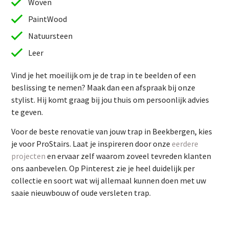
Woven
PaintWood
Natuursteen
Leer
Vind je het moeilijk om je de trap in te beelden of een
beslissing te nemen? Maak dan een afspraak bij onze
stylist. Hij komt graag bij jou thuis om persoonlijk advies
te geven.
Vind je het moeilijk om je de trap in te beelden of een
Voor de beste renovatie van jouw trap in Beekbergen, kies
beslissing te nemen? Maak dan een afspraak bij onze
je voor ProStairs. Laat je inspireren door onze
eerdere
stylist. Hij komt graag bij jou thuis om persoonlijk advies
projecten
en ervaar zelf waarom zoveel tevreden klanten
te geven.
ons aanbevelen. Op Pinterest zie je heel duidelijk per
Voor de beste renovatie van jouw trap in Beekbergen, kies
collectie en soort wat wij allemaal kunnen doen met uw
je voor ProStairs. Laat je inspireren door onze
eerdere
saaie nieuwbouw of oude versleten trap.
projecten
en ervaar zelf waarom zoveel tevreden klanten
ons aanbevelen. Op Pinterest zie je heel duidelijk per