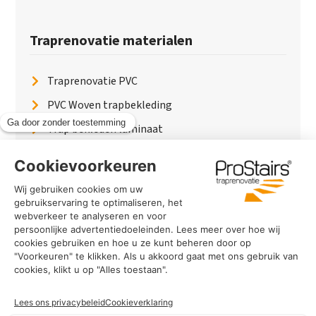
Traprenovatie materialen
Traprenovatie PVC
PVC Woven trapbekleding
Trap bekleden laminaat
Traptreden van hout
Traptreden beton
Traptreden leer
PaintWood
Trapverlichting
PVC Vloer
Marmerlook trap