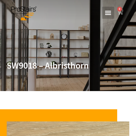
0
SW9018 – Albristhorn