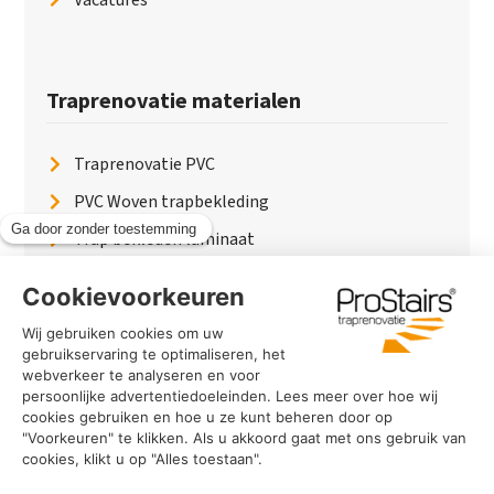
Traprenovatie materialen
Traprenovatie PVC
PVC Woven trapbekleding
Trap bekleden laminaat
Traptreden van hout
Traptreden beton
Traptreden leer
PaintWood
Trapverlichting
PVC Vloer