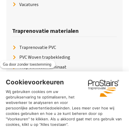
Vacatures
Traprenovatie materialen
Traprenovatie PVC
PVC Woven trapbekleding
Trap bekleden laminaat
Traptreden van hout
Traptreden beton
Traptreden leer
PaintWood
Trapverlichting
PVC Vloer