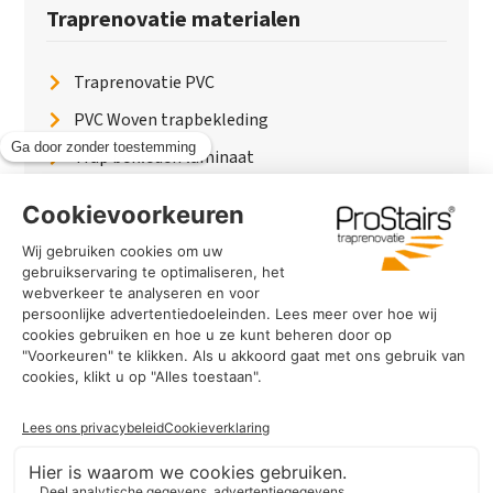
Traprenovatie materialen
Traprenovatie PVC
PVC Woven trapbekleding
Trap bekleden laminaat
Traptreden van hout
Traptreden beton
Traptreden leer
PaintWood
Trapverlichting
PVC Vloer
Marmerlook trap
Traprenovatie in jouw plaats