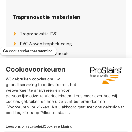
Traprenovatie materialen
Traprenovatie PVC
PVC Woven trapbekleding
Trap bekleden laminaat
Traptreden van hout
Traptreden beton
Traptreden leer
PaintWood
Trapverlichting
PVC Vloer
Marmerlook trap