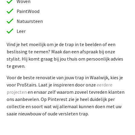
Woven
PaintWood
Natuursteen
Leer
Vind je het moeilijk om je de trap in te beelden of een
beslissing te nemen? Maak dan een afspraak bij onze
stylist. Hij komt graag bij jou thuis om persoonlijk advies
te geven.
Vind je het moeilijk om je de trap in te beelden of een
Voor de beste renovatie van jouw trap in Waalwijk, kies je
beslissing te nemen? Maak dan een afspraak bij onze
voor ProStairs. Laat je inspireren door onze
eerdere
stylist. Hij komt graag bij jou thuis om persoonlijk advies
projecten
en ervaar zelf waarom zoveel tevreden klanten
te geven.
ons aanbevelen. Op Pinterest zie je heel duidelijk per
Voor de beste renovatie van jouw trap in Waalwijk, kies je
collectie en soort wat wij allemaal kunnen doen met uw
voor ProStairs. Laat je inspireren door onze
eerdere
saaie nieuwbouw of oude versleten trap.
projecten
en ervaar zelf waarom zoveel tevreden klanten
ons aanbevelen. Op Pinterest zie je heel duidelijk per