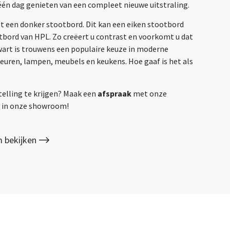
één dag genieten van een compleet nieuwe uitstraling.
et een donker stootbord. Dit kan een eiken stootbord
otbord van HPL. Zo creëert u contrast en voorkomt u dat
Zwart is trouwens een populaire keuze in moderne
deuren, lampen, meubels en keukens. Hoe gaaf is het als
telling te krijgen? Maak een
afspraak
met onze
gs in onze showroom!
 bekijken