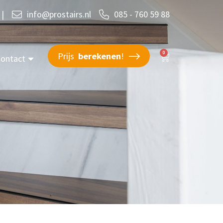
|
info@prostairs.nl
085 - 760 59 88
0
Prijs
berekenen
!
ontact