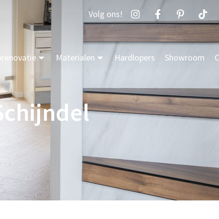
Volg ons!
prenovatie
Materialen
Hardlopers
Showroom
C
Schijndel