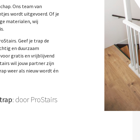
nschap. Ons team van
tjes wordt uitgevoerd. Of je
ge materialen, wij
s.
oStairs. Geef je trap de
achtig en duurzaam
oor gratis en vrijblijvend
airs wil jouw partner zijn
trap weer als nieuw wordt én
trap
: door ProStairs