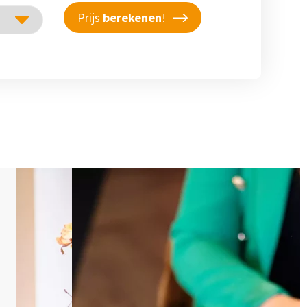
Prijs
berekenen
!