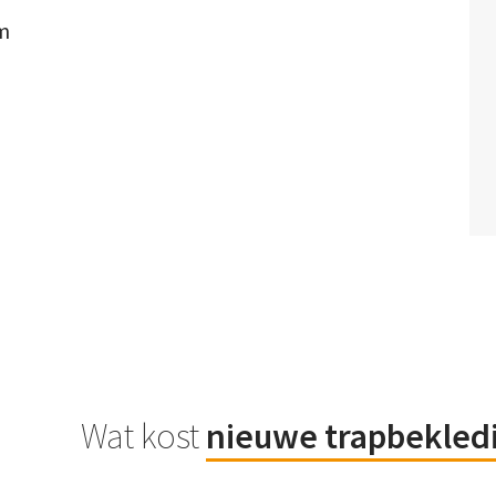
om
Wat kost
nieuwe trapbekled